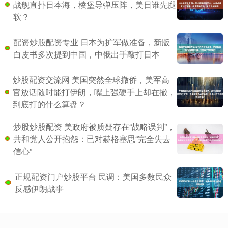
战舰直扑日本海，棱堡导弹压阵，美日谁先腿
软？
配资炒股配资专业 日本为扩军做准备，新版
白皮书多次提到中国，中俄出手敲打日本
炒股配资交流网 美国突然全球撤侨，美军高
官放话随时能打伊朗，嘴上强硬手上却在撤，
到底打的什么算盘？
炒股炒股配资 美政府被质疑存在“战略误判”，
共和党人公开抱怨：已对赫格塞思“完全失去
信心”
正规配资门户炒股平台 民调：美国多数民众
反感伊朗战事