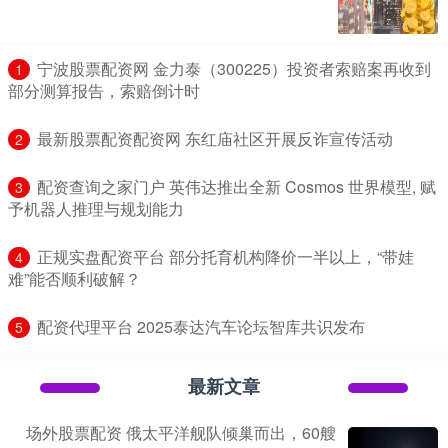
​宁波股票配资网 金力泰（300225）投资者索赔案再收到
1
部分测算报告，索赔倒计时
​最新股票配资配资网 东红庙社区开展反诈宣传活动
2
​配资查询之家门户 英伟达推出全新 Cosmos 世界模型, 赋
3
予机器人推理与规划能力
​正规实盘配资平台 部分托育机构降价一半以上，“带娃
4
难”能否顺利破解？
​配资代理平台 2025泰达汽车论坛智库共识发布
5
最新文章
场外股票配资 俄太平洋舰队倾巢而出，60艘