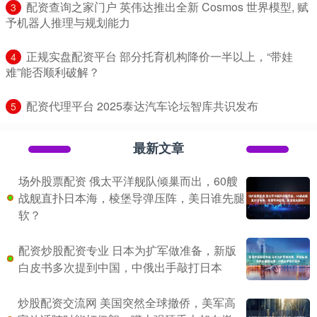
​配资查询之家门户 英伟达推出全新 Cosmos 世界模型, 赋
3
予机器人推理与规划能力
​正规实盘配资平台 部分托育机构降价一半以上，“带娃
4
难”能否顺利破解？
​配资代理平台 2025泰达汽车论坛智库共识发布
5
最新文章
场外股票配资 俄太平洋舰队倾巢而出，60艘
战舰直扑日本海，棱堡导弹压阵，美日谁先腿
软？
配资炒股配资专业 日本为扩军做准备，新版
白皮书多次提到中国，中俄出手敲打日本
炒股配资交流网 美国突然全球撤侨，美军高