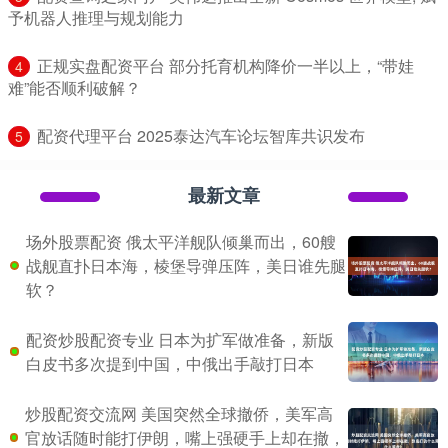
予机器人推理与规划能力
​正规实盘配资平台 部分托育机构降价一半以上，“带娃
4
难”能否顺利破解？
​配资代理平台 2025泰达汽车论坛智库共识发布
5
最新文章
场外股票配资 俄太平洋舰队倾巢而出，60艘
战舰直扑日本海，棱堡导弹压阵，美日谁先腿
软？
配资炒股配资专业 日本为扩军做准备，新版
白皮书多次提到中国，中俄出手敲打日本
炒股配资交流网 美国突然全球撤侨，美军高
官放话随时能打伊朗，嘴上强硬手上却在撤，