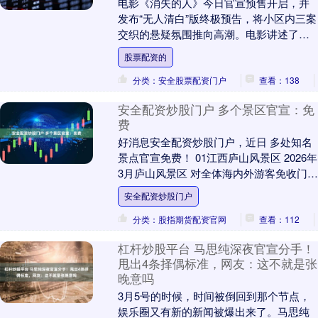
电影《消失的人》今日官宣预售开启，并
发布“无人清白”版终极预告，将小区内三案
交织的悬疑氛围推向高潮。电影讲述了居
住在同一小区的唐宇（郑恺 饰）、林雨彤
股票配资的
（刘浩存 ....
分类：安全股票配资门户
查看：138
安全配资炒股门户 多个景区官宣：免
费
好消息安全配资炒股门户，近日 多处知名
景点官宣免费！ 01江西庐山风景区 2026年
3月庐山风景区 对全体海内外游客免收门票
本次免票范围包括 庐山风景区（5A....
安全配资炒股门户
分类：股指期货配资官网
查看：112
杠杆炒股平台 马思纯深夜官宣分手！
甩出4条择偶标准，网友：这不就是张
晚意吗
3月5号的时候，时间被倒回到那个节点，
娱乐圈又有新的新闻被爆出来了。马思纯