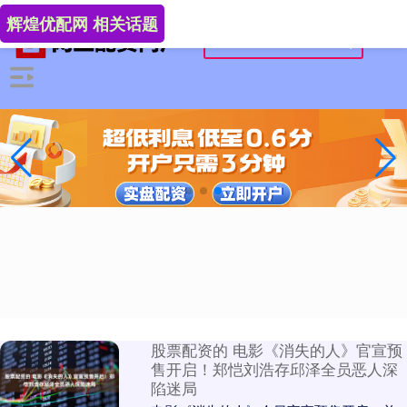
辉煌优配网 相关话题
股票配资的 电影《消失的人》官宣预
售开启！郑恺刘浩存邱泽全员恶人深
陷迷局