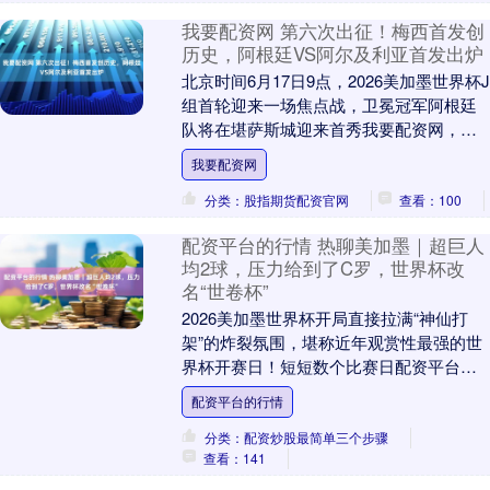
我要配资网 第六次出征！梅西首发创
历史，阿根廷VS阿尔及利亚首发出炉
北京时间6月17日9点，2026美加墨世界杯J
组首轮迎来一场焦点战，卫冕冠军阿根廷
队将在堪萨斯城迎来首秀我要配资网，对
阵“非洲之狐”阿尔及利亚。 本场梅西首发
我要配资网
出....
分类：股指期货配资官网
查看：100
配资平台的行情 热聊美加墨｜超巨人
均2球，压力给到了C罗，世界杯改
名“世卷杯”
2026美加墨世界杯开局直接拉满“神仙打
架”的炸裂氛围，堪称近年观赏性最强的世
界杯开赛日！短短数个比赛日配资平台的
行情，足坛顶尖超级巨星集体状态爆棚、
配资平台的行情
火力全开，....
分类：配资炒股最简单三个步骤
查看：141