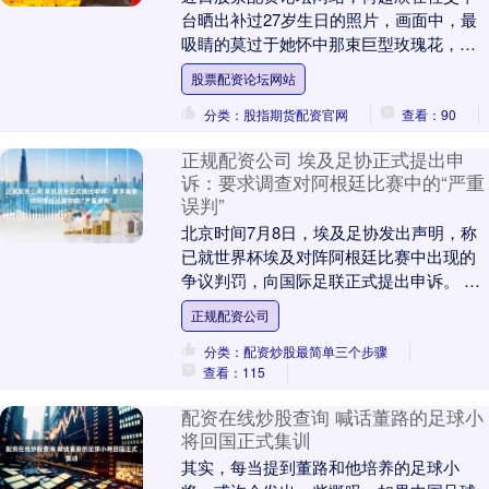
台晒出补过27岁生日的照片，画面中，最
吸睛的莫过于她怀中那束巨型玫瑰花，几
乎将纤瘦的她整个挡住，不愧是千金小姐
股票配资论坛网站
的生日排面！ ....
分类：股指期货配资官网
查看：90
正规配资公司 埃及足协正式提出申
诉：要求调查对阿根廷比赛中的“严重
误判”
北京时间7月8日，埃及足协发出声明，称
已就世界杯埃及对阵阿根廷比赛中出现的
争议判罚，向国际足联正式提出申诉。 在
本场比赛中，法国籍主裁判勒泰西耶因其
正规配资公司
多次争议性判....
分类：配资炒股最简单三个步骤
查看：115
配资在线炒股查询 喊话董路的足球小
将回国正式集训
其实，每当提到董路和他培养的足球小