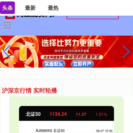
头条
最新
最热
沪深京行情 实时轮播
北证50
1134.24
11.37
1.01%