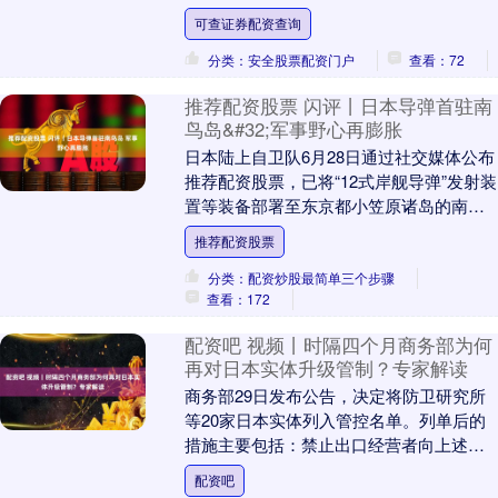
市参观中国援乍得供水项目。超过40摄氏
可查证券配资查询
度的热浪....
分类：安全股票配资门户
查看：72
推荐配资股票 闪评丨日本导弹首驻南
鸟岛&#32;军事野心再膨胀
日本陆上自卫队6月28日通过社交媒体公布
推荐配资股票，已将“12式岸舰导弹”发射装
置等装备部署至东京都小笠原诸岛的南鸟
岛。这是日本陆上自卫队首次在南鸟岛
推荐配资股票
——这一....
分类：配资炒股最简单三个步骤
查看：172
配资吧 视频丨时隔四个月商务部为何
再对日本实体升级管制？专家解读
商务部29日发布公告，决定将防卫研究所
等20家日本实体列入管控名单。列单后的
措施主要包括：禁止出口经营者向上述实
体出口两用物项；禁止境外组织和个人将
配资吧
原产于中华人....