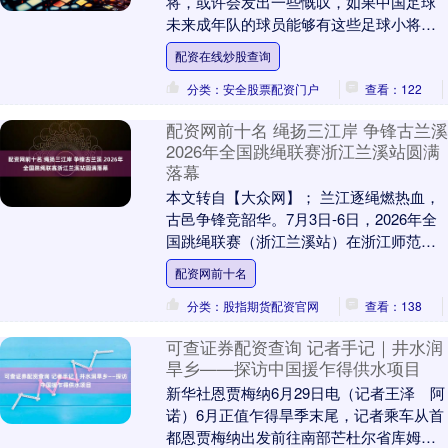
将，或许会发出一些慨叹，如果中国足球
未来成年队的球员能够有这些足球小将的
水平该有多好。 这也并不是说如今选拔上
配资在线炒股查询
来的这些国家队球....
分类：安全股票配资门户
查看：122
配资网前十名 绳扬三江岸 争锋古兰溪
2026年全国跳绳联赛浙江兰溪站圆满
落幕
本文转自【大众网】； 兰江逐绳燃热血，
古邑争锋竞韶华。7月3日-6日，2026年全
国跳绳联赛（浙江兰溪站）在浙江师范大
学行知学院综合体育中心体育馆隆重举
配资网前十名
行。作为....
分类：股指期货配资官网
查看：138
可查证券配资查询 记者手记｜井水润
旱乡——探访中国援乍得供水项目
新华社恩贾梅纳6月29日电（记者王泽 阿
诺）6月正值乍得旱季末尾，记者乘车从首
都恩贾梅纳出发前往南部芒杜尔省库姆拉