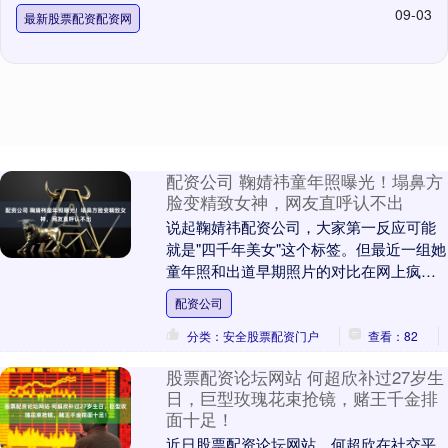
09-03
最新股票配资配资网
配资公司 鞠婧祎童年照曝光！塌鼻方
脸变精致女神，网友直呼认不出
说起鞠婧祎配资公司，大家第一反应可能
就是"四千年美女"这个标签。但最近一组她
童年照和出道早期照片的对比在网上疯
传，网友们直接炸开了锅：这真是同一个
配资公司
人吗？变化未免....
分类：安全股票配资门户
查看：82
股票配资论坛网站 何超欣补过27岁生
日，巨型玫瑰花束抢镜，赌王千金排
面十足！
近日股票配资论坛网站，何超欣在社交平