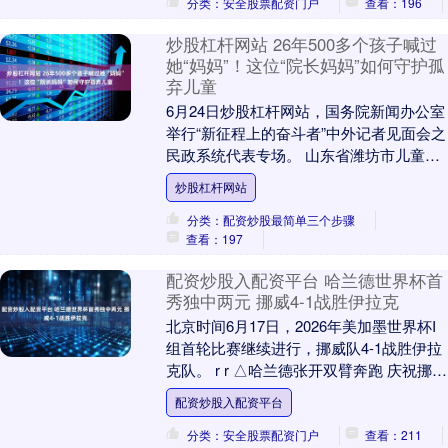
分类：安全股票配资门户
查看：196
炒股杠杆网站 26年500多个孩子喊过
她“妈妈”！这位“院长妈妈”如何守护孤
弃儿童
6月24日炒股杠杆网站，国务院新闻办公室
举行“新征程上的奋斗者”中外记者见面会之
民政系统代表专场。 山东省潍坊市儿童福
利院副院长杨守伟介绍，2000年，她来到
炒股杠杆网站
儿....
分类：配资炒股最简单三个步骤
查看：197
配资炒股入配资平台 哈兰德世界杯首
秀独中两元 挪威4-1战胜伊拉克
北京时间6月17日，2026年美加墨世界杯I
组首轮比赛继续进行，挪威队4-1战胜伊拉
克队。 r r △哈兰德张开双臂奔跑 庆祝挪威
队首开纪录 r 比赛第29分钟....
配资炒股入配资平台
分类：安全股票配资门户
查看：211